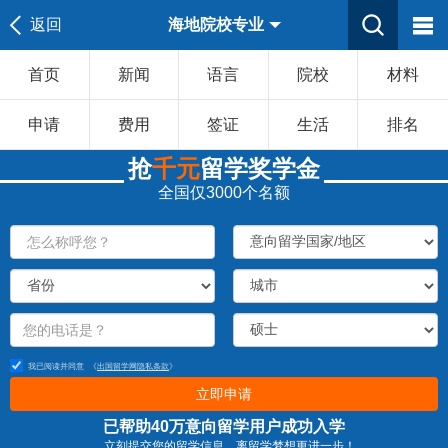
返回
海地院校专业
首页
新闻
语言
院校
材料
申请
费用
签证
生活
排名
抢
千元
留学奖学金
全国仅3000个名额
我已阅读并同意
《
出国留学网隐私条款
》
立即申请
已帮助40万意向留学用户成功入学
立刻提交您的留学信息，离留学梦想更进一步！